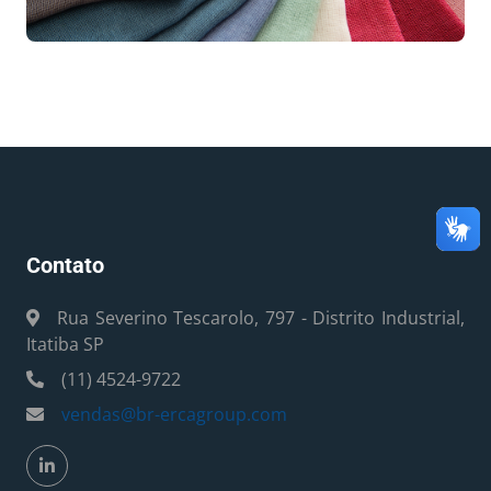
Contato
Rua Severino Tescarolo, 797 - Distrito Industrial,
Itatiba SP
(11) 4524-9722
vendas@br-ercagroup.com