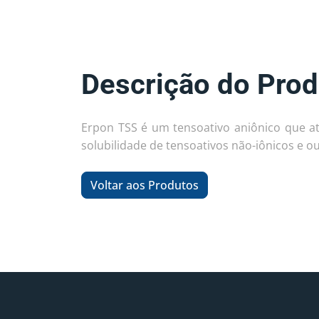
Descrição do Prod
Erpon TSS é um tensoativo aniônico que a
solubilidade de tensoativos não-iônicos e o
Voltar aos Produtos