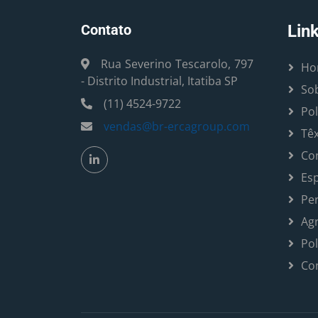
Contato
Lin
Rua Severino Tescarolo, 797
Ho
- Distrito Industrial, Itatiba SP
So
(11) 4524-9722
Pol
vendas@br-ercagroup.com
Têx
Con
Esp
Pe
Agr
Pol
Co