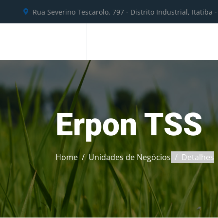
Rua Severino Tescarolo, 797 - Distrito Industrial, Itatiba -
Seg-Qui: 07h - 17h Sex: 07h - 16h
ERCA
Erpon TSS
Home
Unidades de Negócios
Detalhes