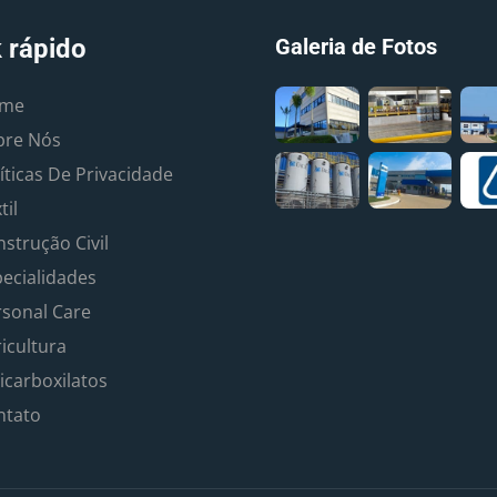
k rápido
Galeria de Fotos
me
bre Nós
íticas De Privacidade
til
strução Civil
ecialidades
rsonal Care
icultura
icarboxilatos
ntato