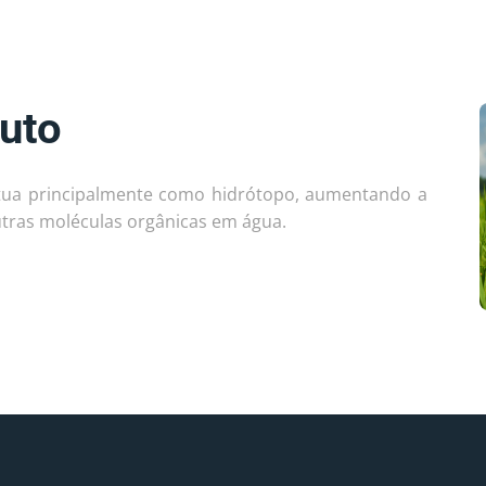
uto
tua principalmente como hidrótopo, aumentando a 
utras moléculas orgânicas em água.